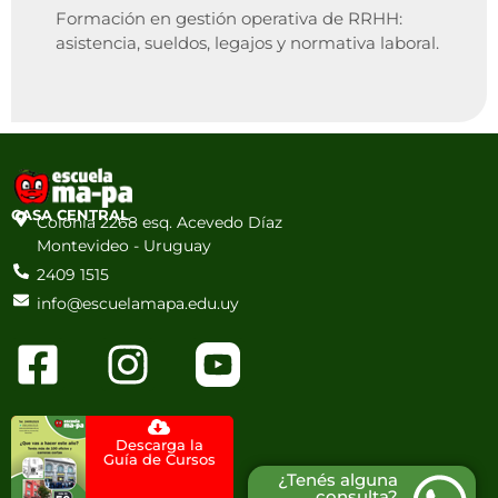
Formación en gestión operativa de RRHH:
asistencia, sueldos, legajos y normativa laboral.
CASA CENTRAL
Colonia 2268 esq. Acevedo Díaz
Montevideo - Uruguay
2409 1515
info@escuelamapa.edu.uy
Descarga la
Guía de Cursos
¿Tenés alguna
consulta?