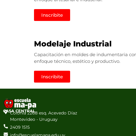
Inscribite
Modelaje Industrial
Capacitación en moldes de indumentaria co
enfoque técnico, estético y productivo.
Inscribite
CASA CENTRAL
Colonia 2268 esq. Acevedo Díaz
Montevideo - Uruguay
2409 1515
info@escuelamapa.edu.uy