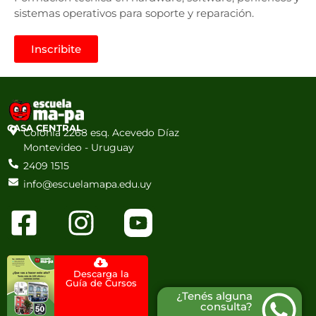
sistemas operativos para soporte y reparación.
Inscribite
CASA CENTRAL
Colonia 2268 esq. Acevedo Díaz
Montevideo - Uruguay
2409 1515
info@escuelamapa.edu.uy
Descarga la
Guía de Cursos
¿Tenés alguna
consulta?